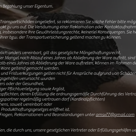
gen Bezahlung unser Eigentum.
ransportschäden angeliefert, so reklamieren Sie solche Fehler bitte mögl
akt zu uns auf. Die Versäumung einer Reklamation oder Kontaktaufnahme 
insbesondere Ihre Gewährleistungsrechte, keinerlei Konsequenzen. Sie he
hrer bzw. der Transportversicherung geltend machen zu können.
ich anders vereinbart, gilt das gesetzliche Mängelhaftungsrecht.
er Mangel nach Ablauf eines Jahres ab Ablieferung der Ware auftritt, si
alb eines Jahres ab Ablieferung der Ware auftreten, können im Rahmen der
r Ware geltend gemacht werden.
und Fristverkürzungen gelten nicht für Ansprüche aufgrund von Schäden,
ungsgehilfen verursacht wurden
ers oder der Gesundheit,
iger Pflichtverletzung sowie Arglist,
gspflichten, deren Erfüllung die ordnungsgemäße Durchführung des Vertr
agspartner regelmäßig vertrauen darf (Kardinalpflichten)
ens, soweit vereinbart oder
rodukthaftungsgesetzes eröffnet ist.
ür Fragen, Reklamationen und Beanstandungen unter
amsx77@gmail.com
, die durch uns, unsere gesetzlichen Vertreter oder Erfüllungsgehilfen v