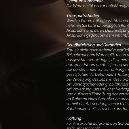
Eigentumsvorbehalt
Die Ware bleibt bis zur vollständi
Transportschäden
Werden Waren mit offensichtlichen T
nehmen Sie bitte unverzüglich Kont
Ansprüche und deren Durchsetzung, 
Ansprüche gegenüber dem Frachtfü
Gewährleistung und Garantien
Soweit nicht nachstehend ausdrückl
Bei gebrauchten Waren gilt: wenn d
ausgeschlossen. Mängel, die innerh
von zwei Jahren ab Ablieferung de
Die vorstehenden Einschränkungen 
gesetzlichen Vertreter oder Erfüll
bei Verletzung des Lebens, des Körp
bei vorsätzlicher oder grob fahrläss
bei Verletzung wesentlicher Vertra
und auf deren Einhaltung der Vertr
im Rahmen eines Garantieversprech
soweit der Anwendungsbereich des P
Kundendienst: Sie erreichen uns f
Haftung
Für Ansprüche aufgrund von Schäden
stets unbeschränkt