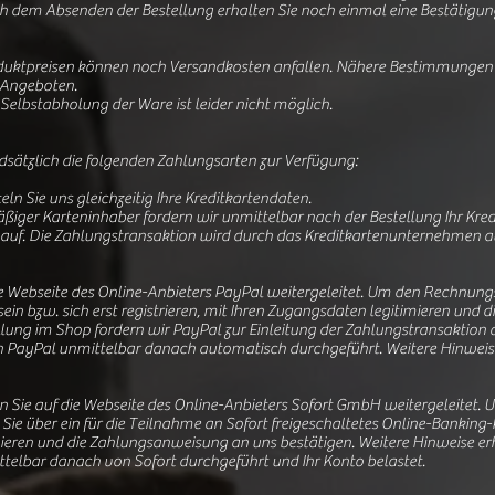
dem Absenden der Bestellung erhalten Sie noch einmal eine Bestätigung
uktpreisen können noch Versandkosten anfallen. Nähere Bestimmungen z
 Angeboten.
 Selbstabholung der Ware ist leider nicht möglich.
sätzlich die folgenden Zahlungsarten zur Verfügung:
ln Sie uns gleichzeitig Ihre Kreditkartendaten.
äßiger Karteninhaber fordern wir unmittelbar nach der Bestellung Ihr Kr
n auf. Die Zahlungstransaktion wird durch das Kreditkartenunternehmen 
ie Webseite des Online-Anbieters PayPal weitergeleitet. Um den Rechnun
 sein bzw. sich erst registrieren, mit Ihren Zugangsdaten legitimieren un
lung im Shop fordern wir PayPal zur Einleitung der Zahlungstransaktion a
h PayPal unmittelbar danach automatisch durchgeführt. Weitere Hinweise
 Sie auf die Webseite des Online-Anbieters Sofort GmbH weitergeleitet
Sie über ein für die Teilnahme an Sofort freigeschaltetes Online-Bankin
mieren und die Zahlungsanweisung an uns bestätigen. Weitere Hinweise er
telbar danach von Sofort durchgeführt und Ihr Konto belastet.