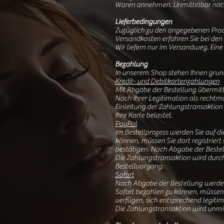
Waren annehmen. Unmittelbar nach 
Lieferbedingungen
Zuzüglich zu den angegebenen Prod
Versandkosten erfahren Sie bei den
Wir liefern nur im Versandweg. Eine
Bezahlung
In unserem Shop stehen Ihnen grund
Kredit- und Debitkartenzahlungen
Mit Abgabe der Bestellung übermitte
Nach Ihrer Legitimation als rechtm
Einleitung der Zahlungstransaktio
Ihre Karte belastet.
PayPal
Im Bestellprozess werden Sie auf d
können, müssen Sie dort registriert
bestätigen. Nach Abgabe der Bestel
Die Zahlungstransaktion wird durc
Bestellvorgang.
Sofort
Nach Abgabe der Bestellung werden
Sofort bezahlen zu können, müssen 
verfügen, sich entsprechend legiti
Die Zahlungstransaktion wird unmit